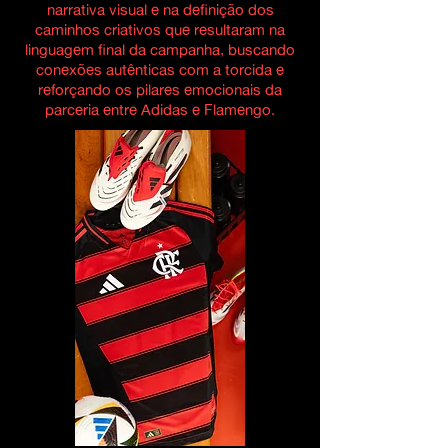
narrativa visual e na definição dos
caminhos criativos que resultaram na
linguagem final da campanha, buscando
conexões autênticas com a torcida e
reforçando os pilares emocionais da
parceria entre Adidas e Flamengo.