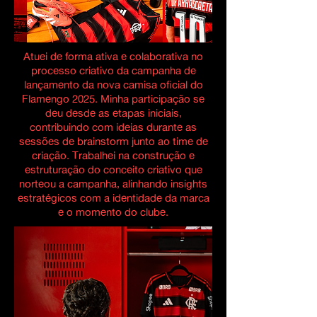
Atuei de forma ativa e colaborativa no
processo criativo da campanha de
lançamento da nova camisa oficial do
Flamengo 2025. Minha participação se
deu desde as etapas iniciais,
contribuindo com ideias durante as
sessões de brainstorm junto ao time de
criação. Trabalhei na construção e
estruturação do conceito criativo que
norteou a campanha, alinhando insights
estratégicos com a identidade da marca
e o momento do clube.